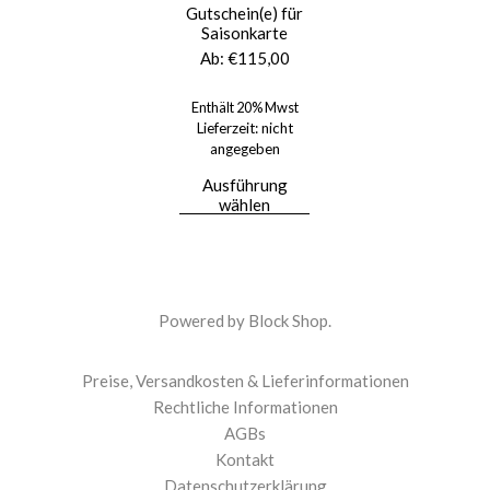
a
Gutschein(e) für
g
Saisonkarte
e
Ab:
€
115,00
s
e
Enthält 20% Mwst
Lieferzeit: nicht
i
angegeben
n
t
Ausführung
wählen
r
i
t
t
M
Powered by
Block Shop
.
e
n
Preise, Versandkosten & Lieferinformationen
g
e
Rechtliche Informationen
AGBs
Kontakt
Datenschutzerklärung