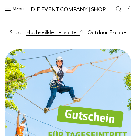
DIE EVENT COMPANY | SHOP
Menu
0
4
Shop
Hochseilklettergarten
Outdoor Escape